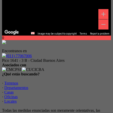
Image may be subject to copyright
Terms
Report a problem
0
Encontranos en
(011) 77067006
Pico 1641 - 3 B - Ciudad Buenos Aires
Asociados con
¿Qué estás buscando?
·
Terrenos
·
Departamentos
·
Casas
·
Oficinas
·
Locales
Todas las medidas enunciadas son meramente orientativas, las