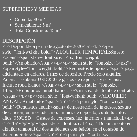
SUPERFICIES Y MEDIDAS
Cubierta: 40 m²
Semicubierta: 5 m²
Total Construido: 45 m²
DESCRIPCIÓN
<p>Disponible a partir de agosto de 2026<br><br><span
style="font-weight: bold;">ALQUILER TEMPORAL:&nbsp;
</span><span style="font-size: 14px; font-weight:
bold;">Amoblado</span></p><p><span style="font-size: 14px;">
<span style="font-weight: bold;">Requisitos temporal:</span> pago
adelantado en dólares, 1 mes de deposito. Precio solo alquiler.
Ademas se abona USD250 de gastos de expensas y servicios.
Incluye ropa blanca.</span></p><p><span style="font-size:
14px;">Honorarios inmobiliarios: 10% mas iva del total de contrato.
</span></p><p><span style="font-weight: bold;">ALQUILER
ANUAL: Amoblado</span></p><p><span style="font-weight:
bold;">Requisitos anual:</span> demostración de ingresos, seguro
de caución, un mes adelanto, un mes de deposito, contrato a dos
años. 950USD + Gastos de expensas, luz, internet y municipal.</p>
<p><br></p><p><span style="font-size: 14px;">Departamento en
alquiler temporal de dos ambientes con balcón en el corazón de
Palermo Soho.</span></p><p><span style="font-size: