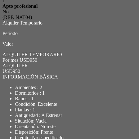
1
Apto profesional
No
(REF. NAT04)
Alquiler Temporario
Período
Valor
ALQUILER TEMPORARIO
Por mes
USD950
ALQUILER
USD950
INFORMACIÓN BÁSICA
Ambientes : 2
Dormitorios : 1
Baños : 1
Condición: Excelente
Plantas : 1
Antigüedad : A Estrenar
Situación: Vacía
Orientación: Noreste
Disposición: Frente
Crédito: No especificado