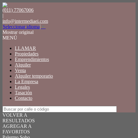
(011) 77067006
|
info@intermediaei.com
Seleccionar idioma
▼
Mostrar original
MENÚ
LLAMAR
Propiedades
Emprendimientos
Alquiler
Venta
Alquiler temporario
La Empresa
Legales
Tasación
Contacto
VOLVER A
RESULTADOS
AGREGAR A
FAVORITOS
Palermo Soho