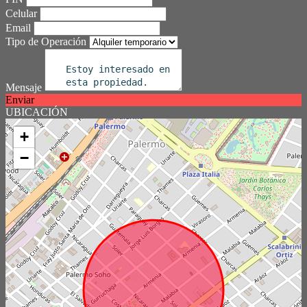
Celular
Email
Tipo de Operación
Mensaje
Enviar
UBICACIÓN
+
−