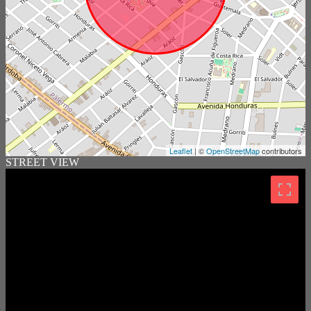
Leaflet
| ©
OpenStreetMap
contributors
STREET VIEW