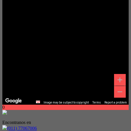
Image may be subject to copyright
Terms
Report a problem
0
Encontranos en
(011) 77067006