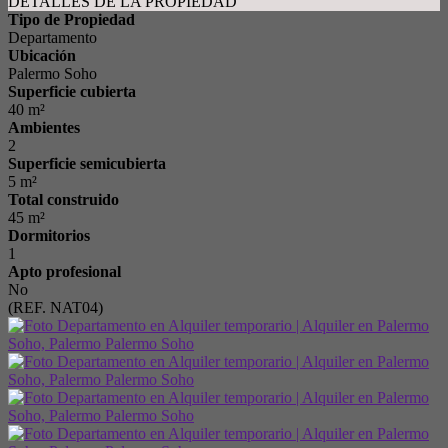
DETALLES DE LA PROPIEDAD
Tipo de Propiedad
Departamento
Ubicación
Palermo Soho
Superficie cubierta
40 m²
Ambientes
2
Superficie semicubierta
5 m²
Total construido
45 m²
Dormitorios
1
Apto profesional
No
(REF. NAT04)