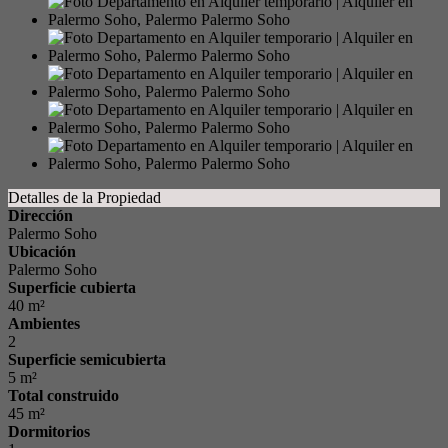
Detalles de la Propiedad
Dirección
Palermo Soho
Ubicación
Palermo Soho
Superficie cubierta
40 m²
Ambientes
2
Superficie semicubierta
5 m²
Total construido
45 m²
Dormitorios