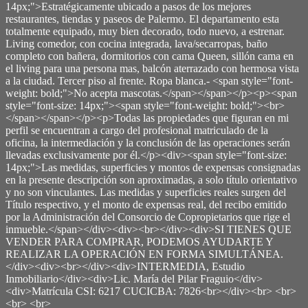
14px;">Estratégicamente ubicado a pasos de los mejores
restaurantes, tiendas y paseos de Palermo. El departamento esta
totalmente equipado, muy bien decorado, todo nuevo, a estrenar.
Living comedor, con cocina integrada, lava/secarropas, baño
completo con bañera, dormitorios con cama Queen, sillón cama en
el living para una persona mas, balcón aterrazado con hermosa vista
a la ciudad. Tercer piso al frente. Ropa blanca.- <span style="font-
weight: bold;">No acepta mascotas.</span></span></p><p><span
style="font-size: 14px;"><span style="font-weight: bold;"><br>
</span></span></p><p>Todas las propiedades que figuran en mi
perfil se encuentran a cargo del profesional matriculado de la
oficina, la intermediación y la conclusión de las operaciones serán
llevadas exclusivamente por él.</p><div><span style="font-size:
14px;">Las medidas, superficies y montos de expensas consignadas
en la presente descripción son aproximadas, a solo título orientativo
y no son vinculantes. Las medidas y superficies reales surgen del
Título respectivo, y el monto de expensas real, del recibo emitido
por la Administración del Consorcio de Copropietarios que rige el
inmueble.</span></div><div><br></div><div>SI TIENES QUE
VENDER PARA COMPRAR, PODEMOS AYUDARTE Y
REALIZAR LA OPERACIÓN EN FORMA SIMULTÁNEA.
</div><div><br></div><div>INTERMEDIA, Estudio
Inmobiliario</div><div>Lic. María del Pilar Fraguio</div>
<div>Matrícula CSI: 6217 CUCICBA: 7826<br></div><br> <br>
<br> <br>